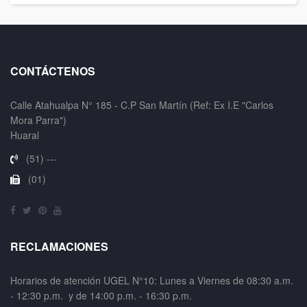
CONTÁCTENOS
Calle Atahualpa N° 185 - C.P San Martín (Ref: Ex I.E "Carlos
Mora Parra")
Huaral
(51) ---
(01)
RECLAMACIONES
Horarios de atención UGEL N°10: Lunes a Viernes de 08:30 a.m.
- 12:30 p.m. y de 14:00 p.m. - 16:30 p.m.