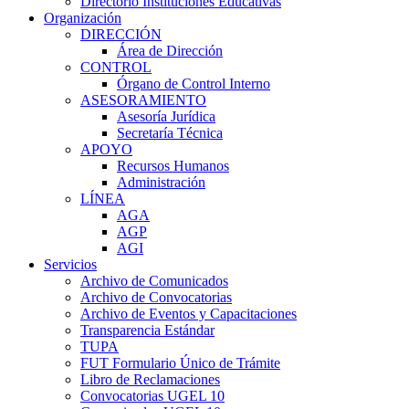
Directorio Instituciones Educativas
Organización
DIRECCIÓN
Área de Dirección
CONTROL
Órgano de Control Interno
ASESORAMIENTO
Asesoría Jurídica
Secretaría Técnica
APOYO
Recursos Humanos
Administración
LÍNEA
AGA
AGP
AGI
Servicios
Archivo de Comunicados
Archivo de Convocatorias
Archivo de Eventos y Capacitaciones
Transparencia Estándar
TUPA
FUT Formulario Único de Trámite
Libro de Reclamaciones
Convocatorias UGEL 10