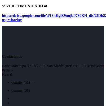
✅️ VER COMUNICADO ➡️
https://drive.google.com/file/d/13kKglB9nnjbP780RN_disN5Dh
usp=sharing
Contáctenos
Calle Atahualpa N° 185 - C.P San Martín (Ref: Ex I.E "Carlos Mora
Parra")
Huaral
dummy
(51) ---
dummy
(01)