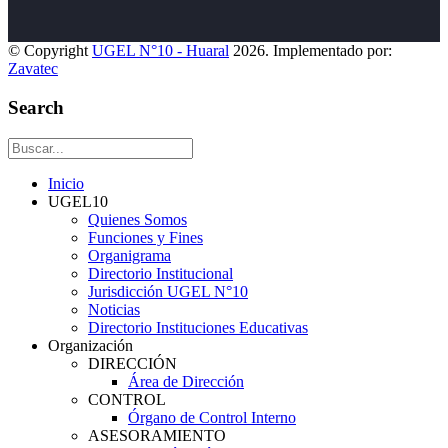
© Copyright
UGEL N°10 - Huaral
2026. Implementado por:
Zavatec
Search
Inicio
UGEL10
Quienes Somos
Funciones y Fines
Organigrama
Directorio Institucional
Jurisdicción UGEL N°10
Noticias
Directorio Instituciones Educativas
Organización
DIRECCIÓN
Área de Dirección
CONTROL
Órgano de Control Interno
ASESORAMIENTO