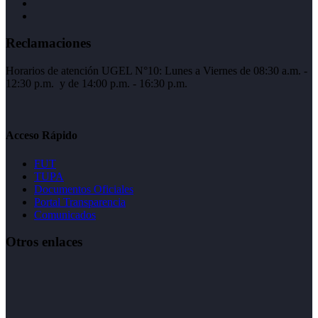
Reclamaciones
Horarios de atención UGEL N°10: Lunes a Viernes de 08:30 a.m. -
12:30 p.m. y de 14:00 p.m. - 16:30 p.m.
Acceso Rápido
FUT
TUPA
Documentos Oficiales
Portal Transparencia
Comunicados
Otros enlaces