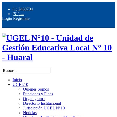
(1) 2460704
(51) ---
Login
Regístrate
Inicio
UGEL10
Quienes Somos
Funciones y Fines
Organigrama
Directorio Institucional
Jurisdicción UGEL N°10
Noticias