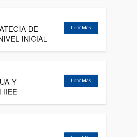
ATEGIA DE
Leer Más
IVEL INICIAL
UA Y
Leer Más
IIEE