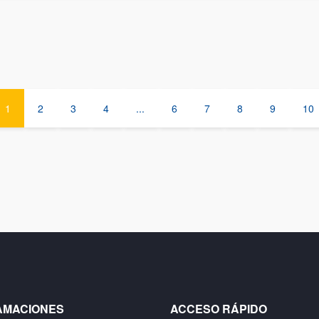
1
2
3
4
...
6
7
8
9
10
AMACIONES
ACCESO RÁPIDO