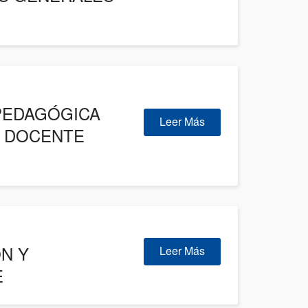
PEDAGÓGICA
Leer Más
O DOCENTE
N Y
Leer Más
E