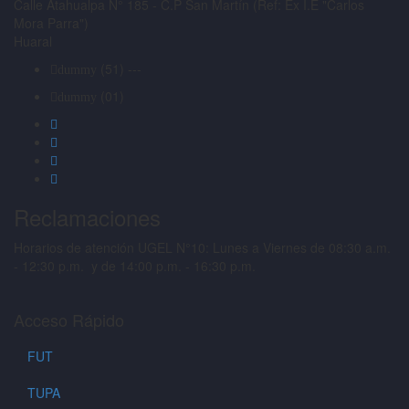
Calle Atahualpa N° 185 - C.P San Martín (Ref: Ex I.E "Carlos
Mora Parra")
Huaral
(51) ---
dummy
(01)
dummy
Reclamaciones
Horarios de atención UGEL N°10: Lunes a Viernes de 08:30 a.m.
- 12:30 p.m. y de 14:00 p.m. - 16:30 p.m.
Acceso Rápido
FUT
TUPA