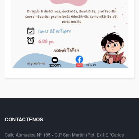
CONTÁCTENOS
Calle Atahualpa N° 185 - C.P San Martín (Ref: Ex I.E "Carlos