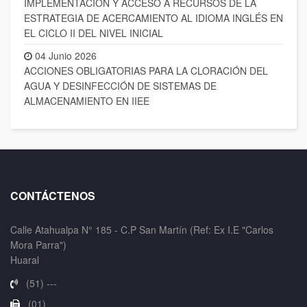
IMPLEMENTACIÓN Y ACCESO A RECURSOS DE LA
ESTRATEGIA DE ACERCAMIENTO AL IDIOMA INGLÉS EN
EL CICLO II DEL NIVEL INICIAL
04 Junio 2026
ACCIONES OBLIGATORIAS PARA LA CLORACIÓN DEL
AGUA Y DESINFECCIÓN DE SISTEMAS DE
ALMACENAMIENTO EN IIEE
CONTÁCTENOS
Calle Atahualpa N° 185 - C.P San Martín (Ref: Ex I.E "Carlos
Mora Parra")
Huaral
(51) ---
(01)