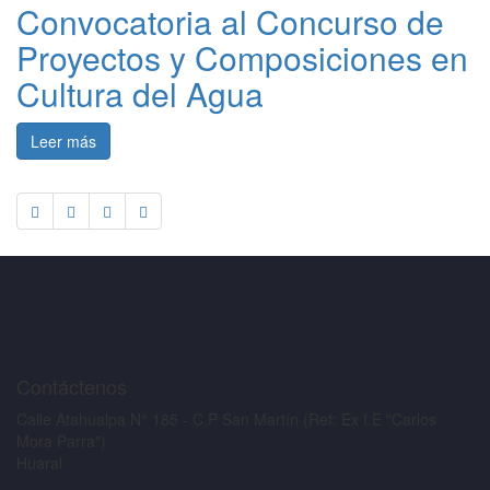
Convocatoria al Concurso de
Proyectos y Composiciones en
Cultura del Agua
Leer más
Contáctenos
Calle Atahualpa N° 185 - C.P San Martín (Ref: Ex I.E "Carlos
Mora Parra")
Huaral