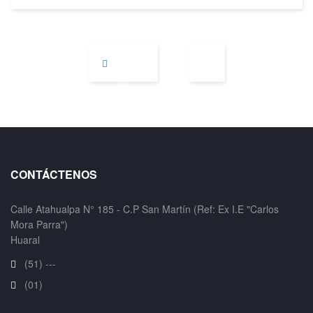
CONTÁCTENOS
Calle Atahualpa N° 185 - C.P San Martín (Ref: Ex I.E "Carlos
Mora Parra")
Huaral
(51) ---
(01)