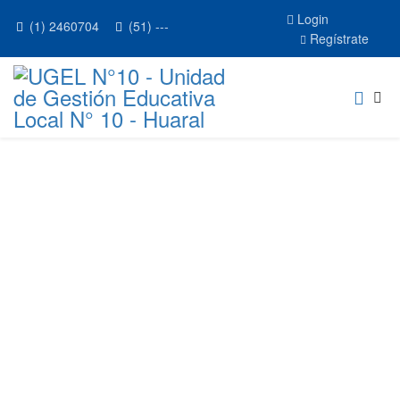
Login
(1) 2460704
(51) ---
Regístrate
EVENTOS Y
CAPACITACIONES
Eventos programados por la UGEL N°10